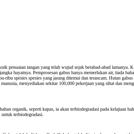
nik penuaian tangan yang telah wujud sejak berabad-abad lamanya. Kuli
ngka hayatnya. Pemprosesan gabus hanya memerlukan air, tiada bahan
u-ribu spesies spesies yang jarang ditemui dan terancam. Hutan gabu
tuk manusia, menyediakan sekitar 100,000 pekerjaan yang sihat dan men
han organik, seperti kapas, ia akan terbiodegradasi pada kelajuan baha
 untuk terbiodegradasi.