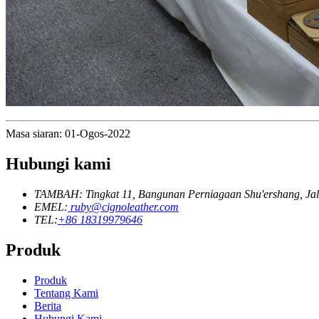
Masa siaran: 01-Ogos-2022
Hubungi kami
TAMBAH: Tingkat 11, Bangunan Perniagaan Shu'ershang, Jal
EMEL:
ruby@cignoleather.com
TEL:
+86 18319979646
Produk
Produk
Tentang Kami
Berita
Hubungi Kami