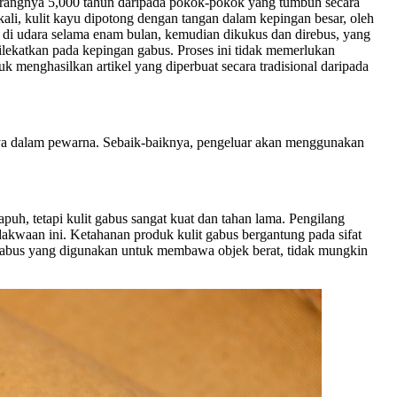
kurangnya 5,000 tahun daripada pokok-pokok yang tumbuh secara
kali, kulit kayu dipotong dengan tangan dalam kepingan besar, oleh
 di udara selama enam bulan, kemudian dikukus dan direbus, yang
ilekatkan pada kepingan gabus. Proses ini tidak memerlukan
k menghasilkan artikel yang diperbuat secara tradisional daripada
hnya dalam pewarna. Sebaik-baiknya, pengeluar akan menggunakan
uh, tetapi kulit gabus sangat kuat dan tahan lama. Pengilang
kwaan ini. Ketahanan produk kulit gabus bergantung pada sifat
it gabus yang digunakan untuk membawa objek berat, tidak mungkin