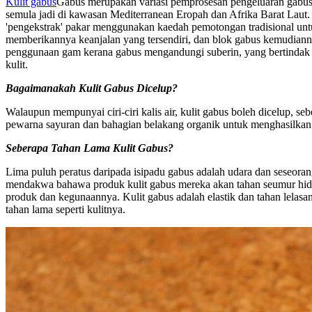
Kulit gabus
Gabus merupakan variasi pemprosesan pengeluaran gabus.
semula jadi di kawasan Mediterranean Eropah dan Afrika Barat Laut. 
'pengekstrak' pakar menggunakan kaedah pemotongan tradisional unt
memberikannya keanjalan yang tersendiri, dan blok gabus kemudianny
penggunaan gam kerana gabus mengandungi suberin, yang bertindak seb
kulit.
Bagaimanakah Kulit Gabus Dicelup?
Walaupun mempunyai ciri-ciri kalis air, kulit gabus boleh dicelup
pewarna sayuran dan bahagian belakang organik untuk menghasilka
Seberapa Tahan Lama Kulit Gabus?
Lima puluh peratus daripada isipadu gabus adalah udara dan seseora
mendakwa bahawa produk kulit gabus mereka akan tahan seumur hidup
produk dan kegunaannya. Kulit gabus adalah elastik dan tahan lelas
tahan lama seperti kulitnya.