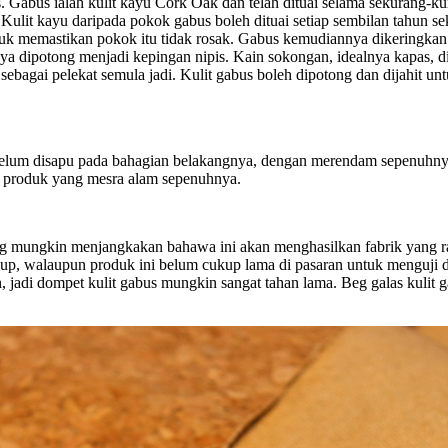
 Gabus ialah kulit kayu Cork Oak dan telah dituai selama sekurang-
Kulit kayu daripada pokok gabus boleh dituai setiap sembilan tahun se
uk memastikan pokok itu tidak rosak. Gabus kemudiannya dikeringkan
a dipotong menjadi kepingan nipis. Kain sokongan, idealnya kapas, d
agai pelekat semula jadi. Kulit gabus boleh dipotong dan dijahit untu
, sebelum disapu pada bahagian belakangnya, dengan merendam sepenu
n produk yang mesra alam sepenuhnya.
ng mungkin menjangkakan bahawa ini akan menghasilkan fabrik yang rap
, walaupun produk ini belum cukup lama di pasaran untuk menguji da
an, jadi dompet kulit gabus mungkin sangat tahan lama. Beg galas kul