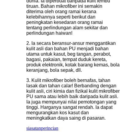
dunia. Ia diperbuat daripada kulit lembu
tiruan. Bahan mikrofiber ini semakin
diterima oleh orang ramai kerana
kelebihannya seperti berikut dan
peningkatan kesedaran orang ramai
tentang perlindungan alam sekitar dan
perlindungan haiwan!
2. Ia secara beransur-ansur menggantikan
kulit asli dan bahan PU menjadi bahan
utama untuk kasut, beg tangan, perabot,
bagasi, pakaian, tempat duduk kereta,
produk elektronik, kotak barang kemas, bola
keranjang, bola sepak, dll.
3. Kulit mikrofiber boleh bernafas, tahan
lasak dan tahan calar! Berbanding dengan
kulit asli, ciri kimia dan fizikal kulit mikrofiber
PU sama atau lebih baik daripada kulit asli.
Ia juga mempunyai nilai pemotongan yang
tinggi. Harganya sangat rendah. Ia dapat
mengurangkan kos kasut dan
meningkatkan daya saing di pasaran.
siasatan
perincian