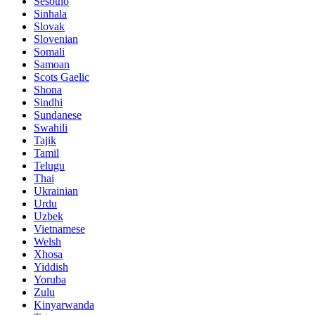
Sesotho
Sinhala
Slovak
Slovenian
Somali
Samoan
Scots Gaelic
Shona
Sindhi
Sundanese
Swahili
Tajik
Tamil
Telugu
Thai
Ukrainian
Urdu
Uzbek
Vietnamese
Welsh
Xhosa
Yiddish
Yoruba
Zulu
Kinyarwanda