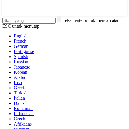
Tekan enter untuk mencari atau
ESC untuk menutup
English
French
German
Portuguese
Spanish
Russian
Japanese
Korean
Arabic
Irish
Greek
Turkish
Italian
Danish
Romanian
Indonesian
Czech
Afrikaans