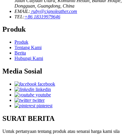
Jalan Cuiyuan Utara, Komuniti Hetian, Bandar Houjie,
Dongguan, Guangdong, China
EMAIL:
ruby@cignoleather.com
TEL:
+86 18319979646
Produk
Produk
Tentang Kami
Berita
Hubungi Kami
Media Sosial
facebook
linkedin
youtube
twitter
pinterest
SURAT BERITA
Untuk pertanyaan tentang produk atau senarai harga kami sila