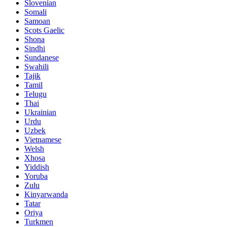
Slovenian
Somali
Samoan
Scots Gaelic
Shona
Sindhi
Sundanese
Swahili
Tajik
Tamil
Telugu
Thai
Ukrainian
Urdu
Uzbek
Vietnamese
Welsh
Xhosa
Yiddish
Yoruba
Zulu
Kinyarwanda
Tatar
Oriya
Turkmen